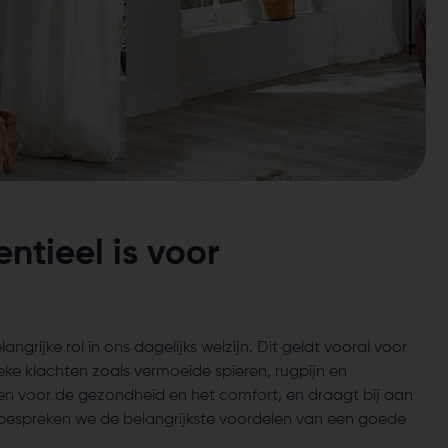
tieel is voor
grijke rol in ons dagelijks welzijn. Dit geldt vooral voor
eke klachten zoals vermoeide spieren, rugpijn en
en voor de gezondheid en het comfort, en draagt bij aan
 bespreken we de belangrijkste voordelen van een goede