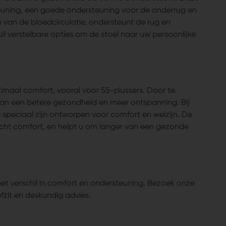
leuning, een goede ondersteuning voor de onderrug en
 van de bloedcirculatie, ondersteunt de rug en
l verstelbare opties om de stoel naar uw persoonlijke
imaal comfort, vooral voor 55-plussers. Door te
 aan een betere gezondheid en meer ontspanning. Bij
 speciaal zijn ontworpen voor comfort en welzijn. De
 echt comfort, en helpt u om langer van een gezonde
et verschil in comfort en ondersteuning. Bezoek onze
zit en deskundig advies.