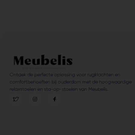
Ontdek de perfecte oplossing voor rugklachten en
comfortbehoeften bij ouderdom met de hoogwaardige
relaxstoelen en sta-op-stoelen van Meubelis.