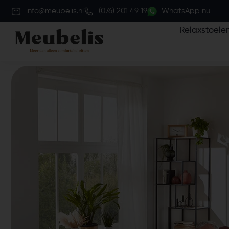
info@meubelis.nl
(076) 201 49 19
WhatsApp nu
Relaxstoele