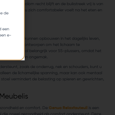
e wervelkolom recht blijft en de buikstreek vrij is van
sstelsel, zodat u zich comfortabeler voelt na het eten en
e de
d een
een e-
men die zich kunnen opbouwen in het dagelijks leven,
ische stoel is ontworpen om het lichaam te
n. Dit is vooral belangrijk voor 55-plussers, omdat het
r spanningen en ongemak.
ndersteunt, zoals de onderrug, nek en schouders, kunt u
 alleen de lichamelijke spanning, maar kan ook mentaal
stoel vermindert de belasting op spieren en gewrichten,
 Meubelis
gezondheid en comfort. De
Genua Relaxfauteuil
is een
oel die zowel gezondheid als comfort ondersteunt. Deze