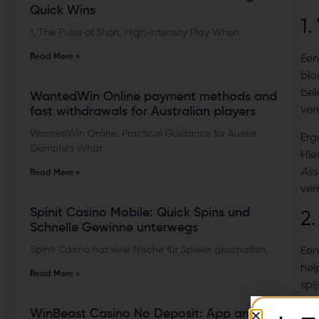
Quick Wins
1.
1. The Pulse of Short, High‑Intensity Play When
Read More »
Een
blo
bel
WantedWin Online payment methods and
ver
fast withdrawals for Australian players
WantedWin Online: Practical Guidance for Aussie
Erg
Gamblers What
Hie
Ass
Read More »
ver
Spinit Casino Mobile: Quick Spins und
2.
Schnelle Gewinne unterwegs
Spinit Casino hat eine Nische für Spieler geschaffen,
Een
hel
Read More »
spi
bui
WinBeast Casino No Deposit: App and