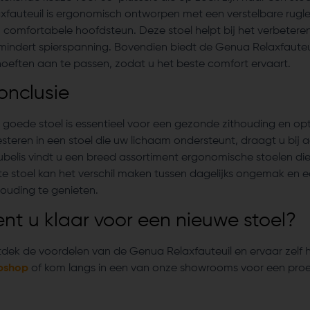
axfauteuil is ergonomisch ontworpen met een verstelbare rug
 comfortabele hoofdsteun. Deze stoel helpt bij het verbeteren
mindert spierspanning. Bovendien biedt de Genua Relaxfauteui
oeften aan te passen, zodat u het beste comfort ervaart.
onclusie
 goede stoel is essentieel voor een gezonde zithouding en opt
esteren in een stoel die uw lichaam ondersteunt, draagt u bij
belis vindt u een breed assortiment ergonomische stoelen die
ste stoel kan het verschil maken tussen dagelijks ongemak en
houding te genieten.
nt u klaar voor een nieuwe stoel?
dek de voordelen van de Genua Relaxfauteuil en ervaar zelf h
bshop
of kom langs in een van onze showrooms voor een proef