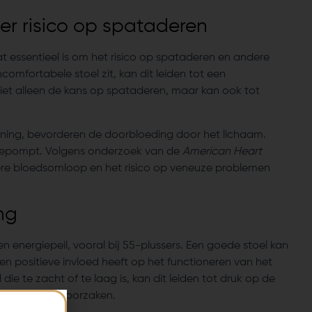
der risico op spataderen
t essentieel is om het risico op spataderen en andere
comfortabele stoel zit, kan dit leiden tot een
et alleen de kans op spataderen, maar kan ook tot
ning, bevorderen de doorbloeding door het lichaam.
m gepompt. Volgens onderzoek van de
American Heart
ere bloedsomloop en het risico op veneuze problemen
ing
en energiepeil, vooral bij 55-plussers. Een goede stoel kan
 positieve invloed heeft op het functioneren van het
 die te zacht of te laag is, kan dit leiden tot druk op de
gevoel kan veroorzaken.