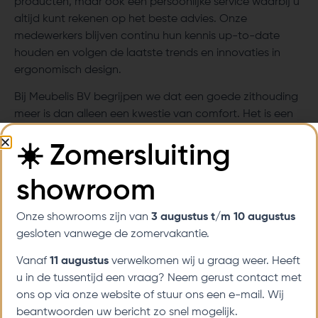
producten, maar ook een persoonlijke service waarbij u
altijd kunt rekenen op het beste advies. Onze
medewerkers blijven continu hun kennis up-to-date
houden en volgen de laatste trends en innovaties in
ergonomisch design.
Bij Meubelis BV begrijpen we dat een goede zithouding
meer is dan alleen een kwestie van comfort. Het is een
investering in uw gezondheid en welzijn. Laat onze
☀️ Zomersluiting
ervaren medewerkers u helpen om de perfecte stoel te
vinden die niet alleen mooi is, maar ook bijdraagt aan
showroom
een gezondere, ergonomische zithouding. Kom langs in
onze showroom of plan een proefzit aan huis en ervaar
zelf het verschil dat onze expertise kan maken!
Onze showrooms zijn van
3 augustus t/m 10 augustus
gesloten vanwege de zomervakantie.
Andere blogs
Vanaf
11 augustus
verwelkomen wij u graag weer. Heeft
u in de tussentijd een vraag? Neem gerust contact met
QuickWin Casino: Tragamonedas Rápidas y
ons op via onze website of stuur ons een e-mail. Wij
Ganancias Instantáneas para Sesiones
beantwoorden uw bericht zo snel mogelijk.
Intensas