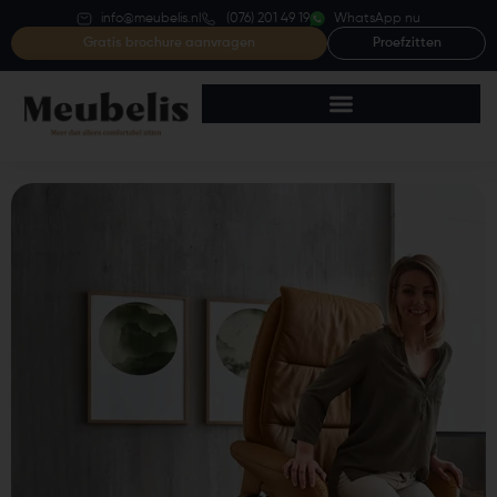
info@meubelis.nl
(076) 201 49 19
WhatsApp nu
Gratis brochure aanvragen
Proefzitten