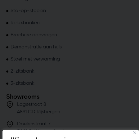
Sta-op-stoelen
Relaxbanken
Brochure aanvragen
Demonstratie aan huis
Stoel met verwarming
2-zitsbank
3-zitsbank
Showrooms
Lagestraat 8
4891 CD Rijsbergen
Doelenstraat 7
5081 CJ Hilvarenbeek