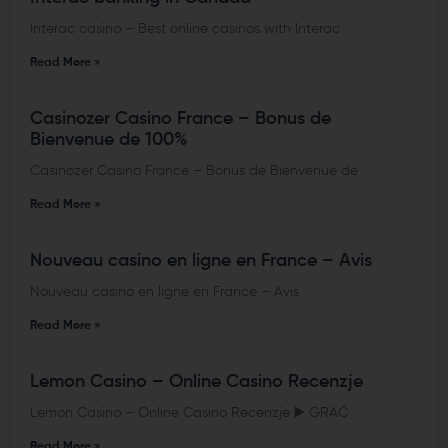
Interac casino – Best online casinos with Interac
Read More »
Casinozer Casino France – Bonus de
Bienvenue de 100%
Casinozer Casino France – Bonus de Bienvenue de
Read More »
Nouveau casino en ligne en France – Avis
Nouveau casino en ligne en France – Avis
Read More »
Lemon Casino – Online Casino Recenzje
Lemon Casino – Online Casino Recenzje ▶️ GRAĆ
Read More »