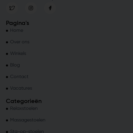
Pagina's
Home
Over ons
Winkels
Blog
Contact
Vacatures
Categorieën
Relaxstoelen
Massagestoelen
Sta-op-stoelen