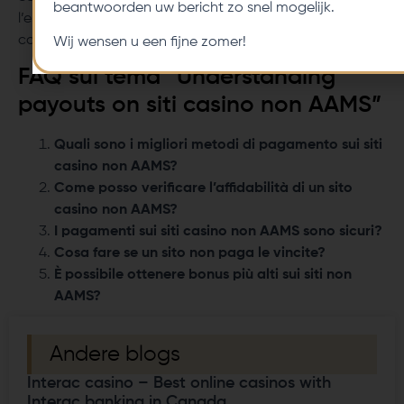
beantwoorden uw bericht zo snel mogelijk.
l’esperienza di gioco in modo sicuro e responsabile!
casino non AAMS affidabile
Wij wensen u een fijne zomer!
FAQ sul tema “Understanding
payouts on siti casino non AAMS”
Quali sono i migliori metodi di pagamento sui siti
casino non AAMS?
Come posso verificare l’affidabilità di un sito
casino non AAMS?
I pagamenti sui siti casino non AAMS sono sicuri?
Cosa fare se un sito non paga le vincite?
È possibile ottenere bonus più alti sui siti non
AAMS?
Andere blogs
Interac casino – Best online casinos with
Interac banking in Canada