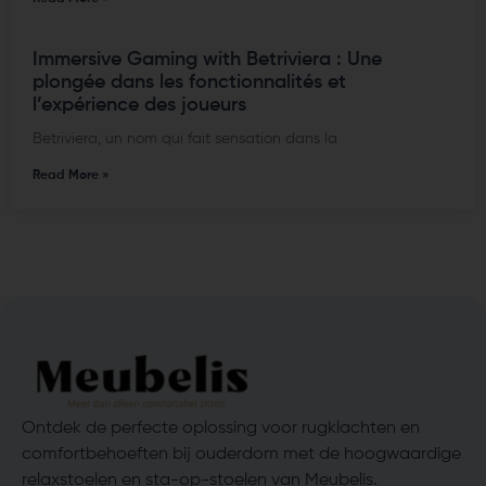
Immersive Gaming with Betriviera : Une
plongée dans les fonctionnalités et
l’expérience des joueurs
Betriviera, un nom qui fait sensation dans la
Read More »
Ontdek de perfecte oplossing voor rugklachten en
comfortbehoeften bij ouderdom met de hoogwaardige
relaxstoelen en sta-op-stoelen van Meubelis.