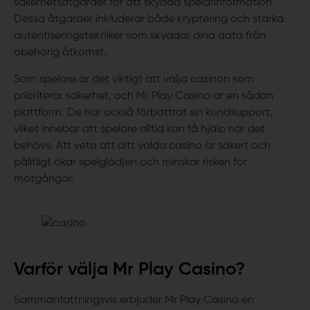
säkerhetsåtgärder för att skydda spelarinformation.
Dessa åtgärder inkluderar både kryptering och starka
autentiseringstekniker som skyddar dina data från
obehörig åtkomst.
Som spelare är det viktigt att välja casinon som
prioriterar säkerhet, och Mr Play Casino är en sådan
plattform. De har också förbättrat sin kundsupport,
vilket innebär att spelare alltid kan få hjälp när det
behövs. Att veta att ditt valda casino är säkert och
pålitligt ökar spelglädjen och minskar risken för
motgångar.
Varför välja Mr Play Casino?
Sammanfattningsvis erbjuder Mr Play Casino en