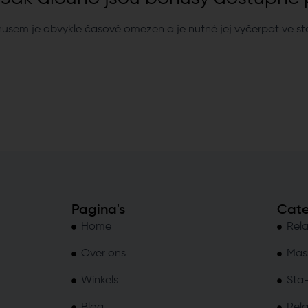
usem je obvykle časově omezen a je nutné jej vyčerpat ve s
Pagina's
Cate
Home
Rela
Over ons
Mas
Winkels
Sta
Blog
Rel