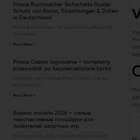
Prince Buchmacher Sicherheits‑Guide:
Schutz von Konto, Einzahlungen & Daten
in Deutschland
Prince Buchmacher – Ihr praktischer Leitfaden für
Vyu
Sportwetten
Mos
Read More »
zís
bez
Prince Casino logowanie – kompletny
C
przewodnik po bezpieczeństwie konta
Dlaczego warto wybrać Prince Casino? Jak się
zarejestrować
Mos
Read More »
sáz
růz
Казино онлайн 2026 – самые
перспективные площадки для
любителей азартных игр
Казино онлайн 2026 – самые перспективные
Při