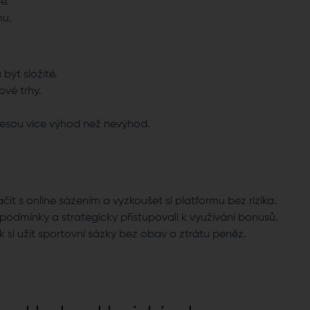
e.
mu.
být složité.
vé trhy.
nesou více výhod než nevýhod.
ít s online sázením a vyzkoušet si platformu bez rizika.
y podmínky a strategicky přistupovali k využívání bonusů.
 si užít sportovní sázky bez obav o ztrátu peněz.