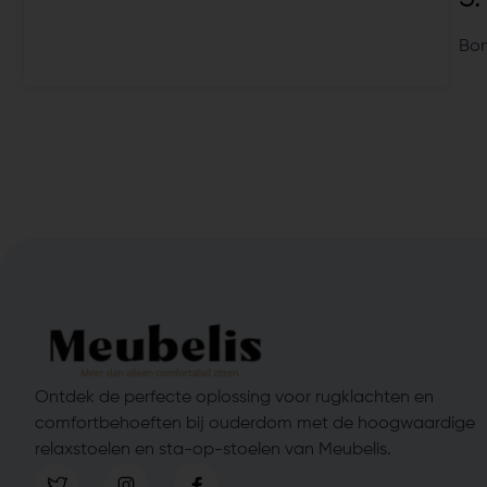
Bon
Ontdek de perfecte oplossing voor rugklachten en
comfortbehoeften bij ouderdom met de hoogwaardige
relaxstoelen en sta-op-stoelen van Meubelis.