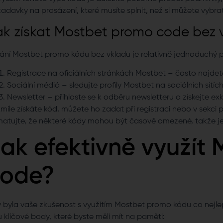
adavky na prosázení, které musíte splnit, než si můžete vybrat
ak získat Mostbet promo code bez 
kání Mostbet promo kódu bez vkladu je relativně jednoduchý pr
Registrace na oficiálních stránkách Mostbet – často najde
Sociální médiá – sledujte profily Mostbet na sociálních sítích
Newsletter – přihlaste se k odběru newsletteru a získejte e
mile získáte kód, můžete ho zadat při registraci nebo v sekci
atujte, že některé kódy mohou být časově omezené, takže je d
ak efektivně využít
code?
 byla vaše zkušenost s využitím Mostbet promo kódu co nejlep
u klíčové body, které byste měli mít na paměti: