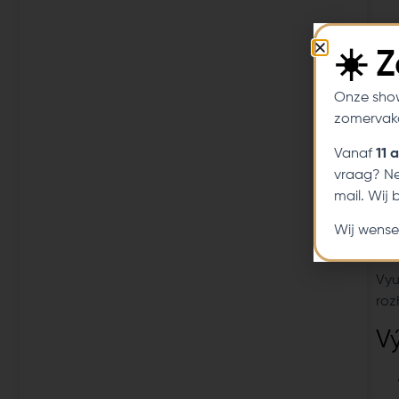
☀️ 
Onze sho
zomervaka
Dík
Vanaf
11 
V
vraag? Ne
mail. Wij
p
Wij wense
Vyu
roz
V