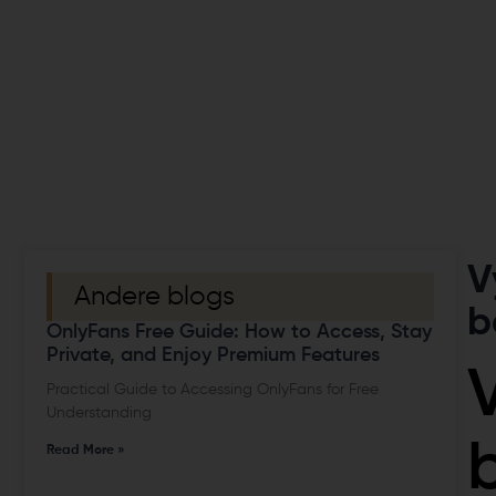
V
Andere blogs
b
OnlyFans Free Guide: How to Access, Stay
Private, and Enjoy Premium Features
Practical Guide to Accessing OnlyFans for Free
Understanding
Read More »