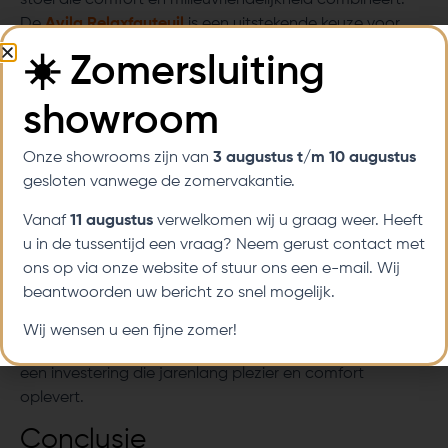
De
Avila Relaxfauteuil
is een uitstekende keuze voor
55-plussers die op zoek zijn naar een duurzame,
☀️ Zomersluiting
ergonomische stoel. Deze relaxfauteuil is gemaakt van
verantwoorde materialen en ontworpen om jarenlang
showroom
mee te gaan zonder aan kwaliteit te verliezen. De Avila
biedt niet alleen optimaal comfort, maar draagt ook bij
Onze showrooms zijn van
3 augustus t/m 10 augustus
aan een gezondere woonomgeving.
gesloten vanwege de zomervakantie.
De Avila Relaxfauteuil combineert ergonomisch
Vanaf
11 augustus
verwelkomen wij u graag weer. Heeft
ontwerp met duurzame materialen, zodat u zich
u in de tussentijd een vraag? Neem gerust contact met
comfortabel voelt terwijl u een milieuvriendelijke keuze
ons op via onze website of stuur ons een e-mail. Wij
maakt. Deze stoel biedt alle voordelen van een
beantwoorden uw bericht zo snel mogelijk.
duurzaam ontwerp en geeft een stijlvolle uitstraling aan
uw interieur. Voor wie waarde hecht aan zowel
Wij wensen u een fijne zomer!
gezondheid als een beter milieu, is de Avila Relaxfauteuil
een investering die jarenlang plezier en comfort
oplevert.
Conclusie